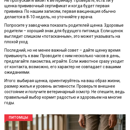
Не пропускайте визит к ветеринару. Проверьте, есть ли у
щенка прививочный сертификат и когда будет первая
прививка. По нашим записям, первая вакцинация обычно
делается в 8‑10 недель, но уточняйте у врача.
Попросите у заводчика показать родителей щенка. Здоровые
родители – хороший знак для будущего питомца. Если щенок
выглядит слишком «потасканным», это может указывать на
плохой уход.
Последний, но не менее важный совет – дайте щенку время
привыкнуть к вам. Проводите с ним несколько часов в день,
предлагайте лакомства, играйте. Если животное сразу уходит
от контакта, возможно, его характер не совпадает с вашими
ожиданиями.
Итого: выбирая щенка, ориентируйтесь на ваш образ жизни,
размер жилья и уровень активности. Проверьте внешнее
состояние и получите ветеринарный осмотр. Не спешите, ведь
правильный выбор кормит радостью и здоровьем на многие
годы.
ПИТОМЦЫ