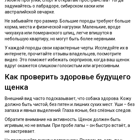
Любите прогулки, спорт и открытые пространства? Тогда
задумайтесь о лабрадоре, сибирском хаски или
австралийской овчарке.
Не забывайте про размер. Большие породы требуют больше
корма, места и физической нагрузки. Маленькие, вроде
чихуахуа или померанского шпиц, легче впишутся в
небольшую квартиру, но могут быть более нервными.
У каждой породы свои характерные черты. Исследуйте их в
интернете, прочитайте отзывы владельцев, посмотрите
видео. Это поможет избежать сюрпризов, когда ваш щенок
вдруг окажется слишком голосистым или агрессивным.
Как проверить здоровье будущего
щенка
Внешний вид часто подсказывает, что собака здорова. Кожу
должно быть чистой, без пятен и лишних сухих мест. Уши – без
запаха и явных выделений. Глаза ясные, без слёзных следов.
Обратите внимание на активность. Щенок должен быть
игривым, но не вялым. При пробе лапы – он быстро встаёт, а
не застревает.