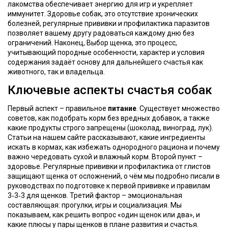
лакомства
обеспечивает энергию для игр и укрепляет
иммунитет.
Здоровье собак
,
это отсутствие хронических
болезней, регулярные прививки и профилактика паразитов
позволяет вашему другу радоваться каждому дню без
ограничений. Наконец,
Выбор щенка
,
это процесс,
учитывающий породные особенности, характер и условия
содержания
задаёт основу для дальнейшего счастья как
животного, так и владельца.
Ключевые аспекты счастья собак
Первый аспект – правильное
питание
. Существует множество
советов, как подобрать корм без вредных добавок, а также
какие продукты строго запрещены (шоколад, виноград, лук).
Статьи на нашем сайте рассказывают, какие ингредиенты
искать в кормах, как избежать однородного рациона и почему
важно чередовать сухой и влажный корм. Второй пункт –
здоровье. Регулярные прививки и профилактика от глистов
защищают щенка от осложнений, о чём мы подробно писали в
руководствах по подготовке к первой прививке и правилам
3‑3‑3 для щенков. Третий фактор – эмоциональная
составляющая: прогулки, игры и социализация. Мы
показываем, как решить вопрос «один щенок или два», и
какие плюсы у пары щенков в плане развития и счастья.