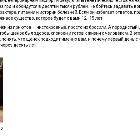
ки, ветеринарный паспорт и результаты генетических тестов на 
 год и обойдутся в десятки тысяч рублей. Не бойтесь задавать во
арактере, питании и истории болезней. Если он избегает ответов, 
 живое существо, которое будет с вами 12–15 лет.
енки из приютов — чистокровные, просто их бросили. А породисты
ы щенок был здоров, спокоен и готов к жизни с человеком. В этом
 понять, что щенок подходит именно вам, и почему первый день с н
 через десять лет.
0