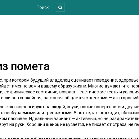
из помета
с, при котором будущий владелец оценивает поведение, здоровье
подойдёт именно вам и вашему образу жизни
. Многие думают, что пер
ки
,
её физическое состояние, возраст, генетические тесты и услов
А если она спокойная, ласковая, общается с щенками — это хороший
ов
,
как они реагируют на людей, звуки, новые поверхности и друг
ь необучаемыми или тревожными. А вот те, кто подходит, обнюхивае
ком пассивен. Идеальный вариант — активный, но не раздражитель
ерут на руки. Хороший щенок не кусается, не писает от страха, не 