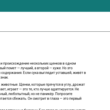
 и происхождение нескольких щенков в одном
вый помет — лучший, а второй — хуже. Но это
ия содержания
. Если сука выглядит уставшей, живёт в
 знак.
ие животные
. Щенки, которые прячутся в углу, дрожат
т, играет — это те, кто лучше адаптируется. Не
ный, любопытный, но не паникёр. Попросите
пытается сбежать. Он смотрит в глаза — это первый