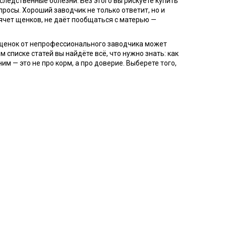
наследственные болезни
. Без этого вы рискуете купить
просы. Хороший заводчик не только ответит, но и
прячет щенков, не даёт пообщаться с матерью —
й щенок от непрофессионального заводчика может
 списке статей вы найдёте всё, что нужно знать: как
им — это не про корм, а про доверие. Выберете того,