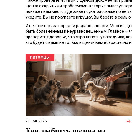
Также проверьте, есть ли у щенков
документы
,
привив
щенка с скрытыми проблемами, которые вылезут через
покажет вам место, где живёт сука, расскажет о её х
уходите. Вы не покупаете игрушку. Вы берёте в семью
И не гонитесь за породой ради внешности. Многие щ
быть болезненным и неуравновешенным. Главное — чтоб
проверить здоровье, что спрашивать у заводчика, как
кто будет с вами не только в щенячьем возрасте, но и
ПИТОМЦЫ
29 ноя, 2025
Как выбрать щенка из