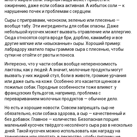
ожирению, даже если собака активная. А избыток соли — к
нарушению почек и проблемам с сердцем.
Сыры с приправами, чесноком, зеленью или плесенью —
вообще табу. Эти ингредиенты для собак опасны. Даже
небольшой кусочек может вызвать отравление или аллергию.
Сюда относятся сорта вроде бри, дорблю, камамбер и все
другие мягкие или «изысканные» сыры. Хороший пример:
лабрадору хватило пары граммов сыра с плесенью, чтобы
сутки не отойти от рвоты и поноса.
Интересно, что у части собак вообще непереносимость
лактозы, как у людей. А значит, молочные продукты могут
вызвать у них жидкий стул, боли в животе, громкие урчания
или даже сыпь на коже. Особенно это касается щенков и
пожилых собак. Породные особенности тоже влияют: у
французских бульдогов, например, проблема с
перевариванием молочных продуктов — обычное дело.
Но есть и хорошие новости. Совсем запрещать сыр не
обязательно, если собака здорова, а сыр — качественный и
без добавок. Главное — количество. Безопасная порция:
маленький кусочек твёрдого несолёного сыра раз в несколько
дней. Такой кусочек можно использовать как награду на
тренировке или спрятать в лекарство, чтобы питомец не