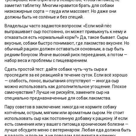
заметил таблетку. Многим нравится брать для собаки
низкожирные сорта — гауда или массовет. Но даже они
должны быть не солёные и без специй.
Владельцы часто задаются вопросом: «Если мой пёс
выпрашивает сыр постоянно, он может привыкнуть к нему и
отказаться есть нормальный корм?» Да, такое бывает. Сыры
вкусные, собаки быстро понимают, где лакомство вкуснее. Но
обычный рацион должен оставаться основным, а сыр быть
редким бонусом. Иначе высокий риск переедания, а потом —
набор веса и проблемы с пищеварением.
Сдать простой тест: дайте собаке чуть-чуть сыра и
проследите за её реакцией в течение суток. Если всё хорошо
— слабость, понос, высыпания отсутствуют — иногда сыр
можно использовать как дополнительное угощение. Плохое
самочувствие? Лучше не рискуйте, замените сыр на
специально предназначенные для собак лакомства.
Пару советов в заключение: никогда не кормите собаку
копчёным, острым, мягким или ароматным сыром. Не стоит
использовать сыр как постоянную добавку к рациону. И если
есть сомнения или у вашего питомца хронические болезни —
лучше обсудите меню с ветеринаром. Любая еда должна быть
в радость и пользе, а не поводом для визита в клинику.