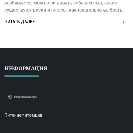
разбирается, можно ли давать собакам сыр, какие
существуют риски и плюсы, как правильно выбрать
сорт, а также когда сыр может быть опасен для
ЧИТАТЬ ДАЛЕЕ
здоровья. Привожу советы из личного опыта,
реальные примеры и важные тонкости для
владельцев собак любого возраста и породы.
Рассмотрите все нюансы, чтобы не навредить
любимцу.
ИНФОРМАЦИЯ
Питание питомцев