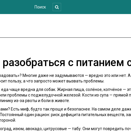
к разобраться с питанием 
радовать»? Многие даже не задумываются — вредно это или нет. А 
сит пользу, а что запросто может вызвать проблемы.
еда чаще вредна для собак. Жирная пища, солёное, копчёное — эт
ли проблемы с поджелудочной железой. Кости из супа — прямой п
линику из-за рвоты и боли в животе.
одами? Есть миф, будто так проще и безопаснее. На самом деле даж
 Постоянный один рацион: риск дефицита питательных веществ, за
тороной.
ноград, изюм, авокадо, цитрусовые — табу. Они могут повредить по