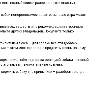
ки» есть полный список разрешённых и опасных
их собак непереносимость лактозы, после сыра может
нсе всех веществ и по рекомендации ветеринара.
 опыта других владельцев. Покупайте только
усилителей вкуса — для собаки все эти добавки
вания — этим можно реально продлить жизнь вашему
 кормления, наблюдение за реакцией собаки на новый
 но это заметят внимательные хозяева.
т кормить собаку «по привычке» — разобраться, где