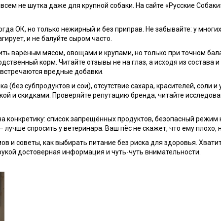
совсем не шутка даже для крупной собаки. На сайте «Русские Соба
огда ОК, но только нежирный и без приправ. Не забывайте: у мног
гирует, и не балуйте сыром часто.
ь варёным мясом, овощами и крупами, но только при точном бала
твенный корм. Читайте отзывы не на глаз, а исходя из состава и
 встречаются вредные добавки.
 (без субпродуктов и сои), отсутствие сахара, красителей, соли и 
овкой и скидками. Проверяйте репутацию бренда, читайте исследо
 на конкретику: список запрещённых продуктов, безопасный режим
 лучше спросить у ветеринара. Ваш пёс не скажет, что ему плохо,
ов и советы, как выбирать питание без риска для здоровья. Хвати
од рукой достоверная информация и чуть-чуть внимательности.