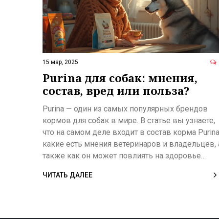
15 мар, 2025
Purina для собак: мнения,
состав, вред или польза?
Purina — один из самых популярных брендов
кормов для собак в мире. В статье вы узнаете,
что на самом деле входит в состав корма Purina
какие есть мнения ветеринаров и владельцев, 
также как он может повлиять на здоровье
вашего питомца. Мы разберем, стоит ли
ЧИТАТЬ ДАЛЕЕ
выбирать этот корм и на что обратить внимани
при покупке. Статья будет полезна владельцам
собак, которые заботятся о рационе любимцев 
хотят принимать обоснованные решения.