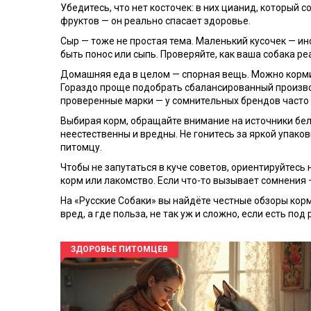
Убедитесь, что нет косточек: в них цианид, который 
фруктов — он реально спасает здоровье.
Сыр — тоже не простая тема. Маленький кусочек — ин
быть понос или сыпь. Проверяйте, как ваша собака реа
Домашняя еда в целом — спорная вещь. Можно кормит
Гораздо проще подобрать сбалансированный производс
проверенные марки — у сомнительных брендов часто
Выбирая корм, обращайте внимание на источники белка
неестественны и вредны. Не гонитесь за яркой упак
питомцу.
Чтобы не запутаться в куче советов, ориентируйтесь
корм или лакомство. Если что-то вызывает сомнения —
На «Русские Собаки» вы найдёте честные обзоры корм
вред, а где польза, не так уж и сложно, если есть п
ЗДОРОВЬЕ ПИТОМЦЕВ