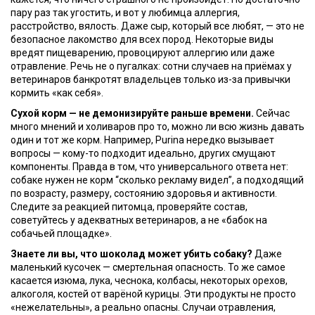
пару раз так угостить, и вот у любимца аллергия,
расстройство, вялость. Даже сыр, который все любят, — это не
безопасное лакомство для всех пород. Некоторые виды
вредят пищеварению, провоцируют аллергию или даже
отравление. Речь не о пугалках: сотни случаев на приёмах у
ветеринаров банкротят владельцев только из-за привычки
кормить «как себя».
Сухой корм — не демонизируйте раньше времени.
Сейчас
много мнений и холиваров про то, можно ли всю жизнь давать
один и тот же корм. Например, Purina нередко вызывает
вопросы — кому-то подходит идеально, других смущают
компоненты. Правда в том, что универсального ответа нет:
собаке нужен не корм “сколько рекламу видел”, а подходящий
по возрасту, размеру, состоянию здоровья и активности.
Следите за реакцией питомца, проверяйте состав,
советуйтесь у адекватных ветеринаров, а не «бабок на
собачьей площадке».
Знаете ли вы, что шоколад может убить собаку?
Даже
маленький кусочек — смертельная опасность. То же самое
касается изюма, лука, чеснока, колбасы, некоторых орехов,
алкоголя, костей от варёной курицы. Эти продукты не просто
«нежелательны», а реально опасны. Случаи отравления,