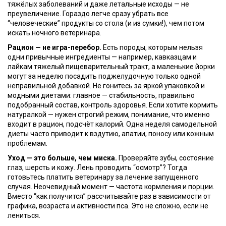
тяжёлых заболеваний и даже летальные исходы — не
преувеличение. Гораздо легче сразу убрать все
“человеческие” продукты со стола (и из сумки!), чем потом
искать ночного ветеринара.
Рацион — не игра-перебор.
Есть породы, которым нельзя
одни привычные ингредиенты — например, кавказцам и
лайкам тяжелый пищеварительный тракт, а маленькие йорки
могут за неделю посадить поджелудочную только одной
неправильной добавкой. Не гонитесь за яркой упаковкой и
модными диетами: главное — стабильность, правильно
подобранный состав, контроль здоровья. Если хотите кормить
натуралкой — нужен строгий режим, понимание, что именно
входит в рацион, подсчёт калорий. Одна неделя самодельной
диеты часто приводит к вздутию, апатии, поносу или кожным
проблемам.
Уход — это больше, чем миска.
Проверяйте зубы, состояние
глаз, шерсть и кожу. Лень проводить “осмотр”? Тогда
готовьтесь платить ветеринару за лечение запущенного
случая. Неочевидный момент — частота кормления и порции.
Вместо “как получится” рассчитывайте раз в зависимости от
графика, возраста и активности пса. Это не сложно, если не
лениться.