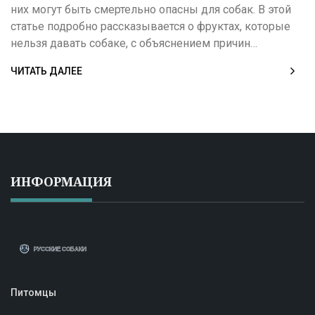
них могут быть смертельно опасны для собак. В этой
статье подробно рассказывается о фруктах, которые
нельзя давать собаке, с объяснением причин
опасности и симптомов отравления. Здесь собраны
ЧИТАТЬ ДАЛЕЕ
конкретные факты, советы ветеринаров и полезные
лайфхаки по уходу и выбору лакомств для вашего пса.
Статья поможет уберечь вашего питомца от ошибок в
питании. Информация подана простым и понятным
языком для всех владельцев собак.
ИНФОРМАЦИЯ
Питомцы