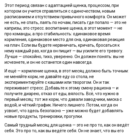
Этот период связан с
адаптацией щенка
,
процессом, при
котором он учится справляться с одиночеством, новым
расписанием и отсутствием привычного комфорта
. Он может
не есть, не спать, лаять по ночам, писать где попало — это не
капризы, это стресс.
воспитание щенка
,
в этот момент — не
про команды, а про стабильность: одинаковое время
кормления, одинаковое место для сна, одинаковая реакция
на плач
. Если вы будете нервничать, кричать, бросаться к
нему каждый раз, когда он пищит — вы усилите его тревогу.
Лучше — спокойно, тихо, уверенно. Он должен понять: вы не
исчезнете, и он не останется один навсегда.
И ещё —
кормление щенка
,
в этот месяц должно быть точным:
не меняйте корм, не давайте еду со стола, не
экспериментируйте с кашами или творогом
. Он и так
переживает стресс. Добавьте к этому смену рациона — и
получите диарею, отказ от еды, вялость. Всё, что нужно в
первый месяц: тот же корм, что давали заводчики, миска с
водой, и чёткий график. Ничего лишнего. Потом, когда он
усвоит, что здесь безопасно — уже можно будет добавлять
новые продукты, тренировки, прогулки.
Самый трудный месяц для щенка — это не про то, как он ведёт
себя. Это про то, как вы ведёте себя. Он не знает, что вы его