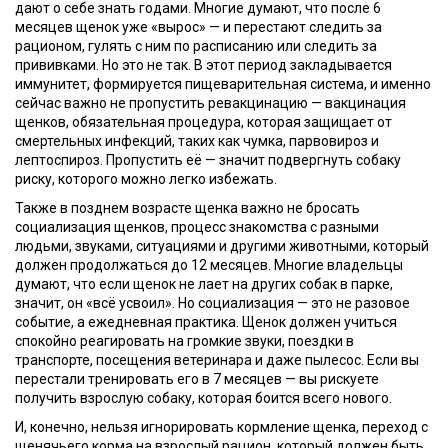
дают о себе знать годами.
Многие думают, что после 6
месяцев щенок уже «вырос» — и перестают следить за
рационом, гулять с ним по расписанию или следить за
прививками. Но это не так. В этот период закладывается
иммунитет, формируется пищеварительная система, и именно
сейчас важно не пропустить ревакцинацию —
вакцинация
щенков
,
обязательная процедура, которая защищает от
смертельных инфекций, таких как чумка, парвовироз и
лептоспироз
. Пропустить её — значит подвергнуть собаку
риску, которого можно легко избежать.
Также в позднем возрасте щенка важно не бросать
социализация щенков
,
процесс знакомства с разными
людьми, звуками, ситуациями и другими животными, который
должен продолжаться до 12 месяцев
. Многие владельцы
думают, что если щенок не лает на других собак в парке,
значит, он «всё усвоил». Но социализация — это не разовое
событие, а ежедневная практика. Щенок должен учиться
спокойно реагировать на громкие звуки, поездки в
транспорте, посещения ветеринара и даже пылесос. Если вы
перестали тренировать его в 7 месяцев — вы рискуете
получить взрослую собаку, которая боится всего нового.
И, конечно, нельзя игнорировать
кормление щенка
,
переход с
щенячьего корма на взрослый рацион, который должен быть