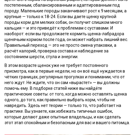
постепенным, сбалансированным и адаптированным под
породу
. Маленькие породы заканчивают рост к 9 месяцам, а
крупные — только к 18-24. Если вы даете щенку крупной
породы корм для мелких собак, он получит слишком много
кальция — и это приведёт к проблемам с суставами. И
наоборот: если вы продолжаете кормить щенка-лабрадора
щенячьим кормом после года, он может набрать лишний вес.
Правильный переход — это не просто смена упаковки, а
расчёт калорий, проверка состава и наблюдение за
состоянием шерсти, стула и энергии.
В этом возрасте щенок уже не требует постоянного
присмотра, как в первые недели, но он всё ещё нуждается в
чётких границах, регулярных прогулках и понимании, что от
него ждут. Не ждите, что он сам «вырастет» — вы должны
помочь ему. В подборке статей ниже вы найдёте
практические советы: от того, когда можно оставлять щенка
одного, до того, как правильно выбрать корм, чтобы не
навредить. Здесь нет теории — только то, что работает на
практике. Вы узнаете, как избежать типичных ошибок,
которые делают даже опытные владельцы, и как сделать
этот этап спокойным и безопасным для вас и вашего питомца.