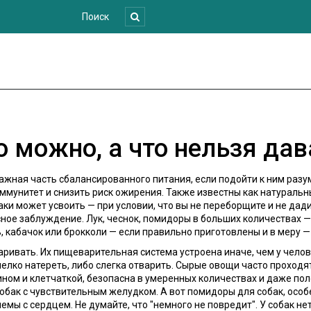
о можно, а что нельзя да
 важная часть сбалансированного питания, если подойти к ним разу
ммунитет и снизить риск ожирения
. Также известны как
натуральн
аки может усвоить — при условии, что вы не переборщите и не дад
асное заблуждение. Лук, чеснок, помидоры в больших количествах 
вь, кабачок или брокколи — если правильно приготовлены и в меру 
варивать. Их пищеварительная система устроена иначе, чем у чел
лко натереть, либо слегка отварить. Сырые овощи часто проходят
ином и клетчаткой, безопасна в умеренных количествах и даже пол
собак с чувствительным желудком
.
А вот
помидоры для собак
,
особ
лемы с сердцем
.
Не думайте, что "немного не повредит". У собак нет