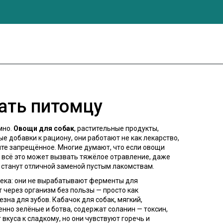
вать питомцу
мно.
Овощи для собак
,
растительные продукты,
ые добавки к рациону
, они работают не как лекарство,
ите запрещённое.
Многие думают, что если овощи
— всё это может вызвать тяжёлое отравление, даже
— станут отличной заменой пустым лакомствам.
овека: они не вырабатывают ферменты для
 через организм без пользы — просто как
езна для зубов
.
Кабачок для собак
,
мягкий,
енно зелёные и ботва, содержат соланин — токсин,
 вкуса к сладкому, но они чувствуют горечь и