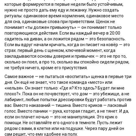
которые формируются в первые недели
было устойчивым,
нужно не просто дать ему еду и лежанку. Нужно создать
ритуалы: одинаковое время кормления, одинаковое место
для сна, одинаковые слова при приветствии. Щенок не
понимает «ты должен привыкнуть» — он понимает только
повторяющиеся действия. Если вы каждый вечер в 20:00
садитесь на диван, а он ложится рядом — это безопасность.
Если вы вдруг начали кричать, когда он писает на ковёр — это
страх.
первый день с щенком
,
ключевой момент, когда
закладываются основы доверия и привычек
— это не про то,
сколько он поел, а про то, сколько вы спокойно сидели рядом,
не требуя ничего, кроме его присутствия.
Самое важное — не пытаться «воспитать» щенка в первые три
дня. Он ещё не знает, что такое команда «место» или
«нельзя». Он знает только: «Где я? Кто здесь? Будет ли мне
плохо?». Пока он не почувствует, что дом — это убежище, а не
лабиринт, любые попытки дрессировки будут работать против
вас. Вместо наказаний — тишина. Вместо криков — ласковый
голос. Вместо паники — рука, которая гладит, а не тянет. И да,
если он плачет ночью — это не манипуляция. Это крик о
помощи. Не оставляйте его одного в темноте. Пусть лежит
рядом с вами, в клетке или на подушке. Через пару дней он
сам решит, что ему удобнее на полу.