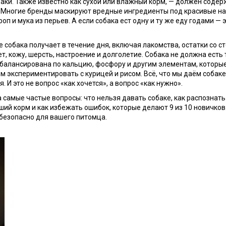
баки
. Также известно как
сухой или влажный корм
, — должен содер
 Многие бренды маскируют вредные ингредиенты под красивые наз
оп и мука из перьев.
А если собака ест одну и ту же еду годами — 
е собака получает в течение дня, включая лакомства, остатки со с
т, кожу, шерсть, настроение и долголетие. Собака не должна есть 
балансирована по кальцию, фосфору и другим элементам, которые 
м экспериментировать с курицей и рисом.
Всё, что мы даём собак
 И это не вопрос «как хочется», а вопрос «как нужно».
а самые частые вопросы: что нельзя давать собаке, как распознать
й корм и как избежать ошибок, которые делают 9 из 10 новичков. 
 безопасно для вашего питомца.