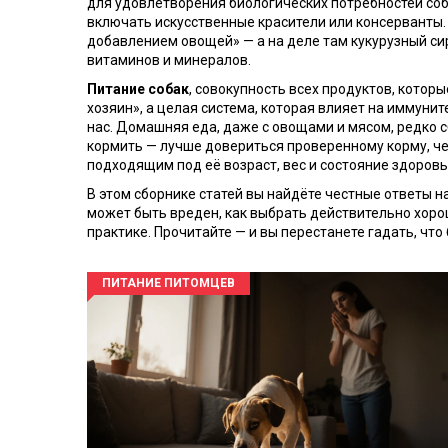
для удовлетворения биологических потребностей со
включать искусственные красители или консерванты.
добавлением овощей» — а на деле там кукурузный сир
витаминов и минералов.
Питание собак
,
совокупность всех продуктов, которы
хозяин», а целая система, которая влияет на иммуните
нас. Домашняя еда, даже с овощами и мясом, редко с
кормить — лучше довериться проверенному корму, че
подходящим под её возраст, вес и состояние здоровья.
В этом сборнике статей вы найдёте честные ответы н
может быть вреден, как выбрать действительно хороши
практике. Прочитайте — и вы перестанете гадать, что
ПИТАНИЕ ПИТОМЦЕВ