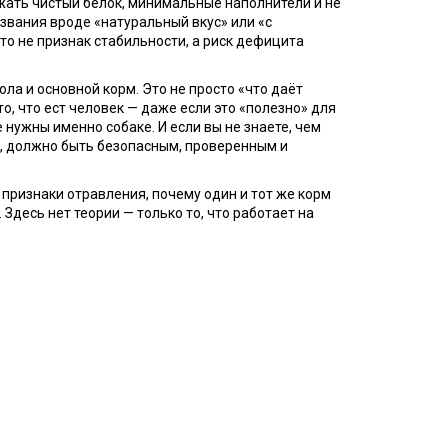
жать чистый белок, минимальные наполнители и не
вания вроде «натуральный вкус» или «с
это не признак стабильности, а риск дефицита
тола и основной корм
. Это не просто «что даёт
то, что ест человек — даже если это «полезно» для
нужны именно собаке. И если вы не знаете, чем
е, должно быть безопасным, проверенным и
 признаки отравления, почему один и тот же корм
Здесь нет теории — только то, что работает на