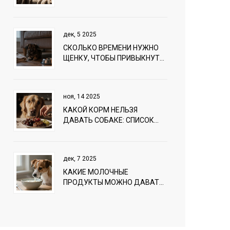
ОДНОГО: ПОШАГОВЫЙ ГИД
ПО БЕЗОПАСНОСТИ И
КОМФОРТУ
дек, 5 2025
СКОЛЬКО ВРЕМЕНИ НУЖНО
ЩЕНКУ, ЧТОБЫ ПРИВЫКНУТЬ
К НОВОМУ ДОМУ?
ноя, 14 2025
КАКОЙ КОРМ НЕЛЬЗЯ
ДАВАТЬ СОБАКЕ: СПИСОК
ОПАСНЫХ ПРОДУКТОВ И
ПОЧЕМУ ОНИ ВРЕДНЫ
дек, 7 2025
КАКИЕ МОЛОЧНЫЕ
ПРОДУКТЫ МОЖНО ДАВАТЬ
СОБАКЕ: БЕЗОПАСНЫЕ
ВАРИАНТЫ И ЧТО СТРОГО
ЗАПРЕЩЕНО