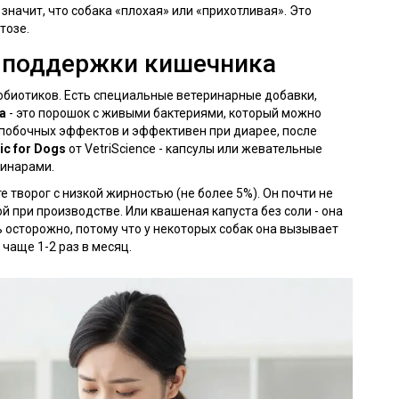
е значит, что собака «плохая» или «прихотливая». Это
тозе.
 поддержки кишечника
робиотиков. Есть специальные ветеринарные добавки,
ra
- это порошок с живыми бактериями, который можно
т побочных эффектов и эффективен при диарее, после
ic for Dogs
от VetriScience - капсулы или жевательные
ринарами.
е творог с низкой жирностью (не более 5%). Он почти не
й при производстве. Или квашеная капуста без соли - она
 осторожно, потому что у некоторых собак она вызывает
 чаще 1-2 раз в месяц.