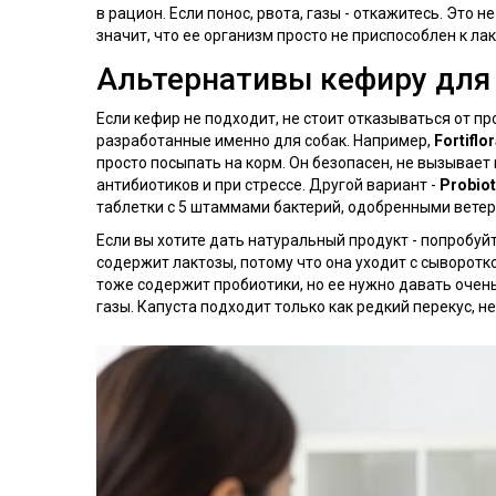
в рацион. Если понос, рвота, газы - откажитесь. Это н
значит, что ее организм просто не приспособлен к лак
Альтернативы кефиру для
Если кефир не подходит, не стоит отказываться от п
разработанные именно для собак. Например,
Fortiflo
просто посыпать на корм. Он безопасен, не вызывае
антибиотиков и при стрессе. Другой вариант -
Probiot
таблетки с 5 штаммами бактерий, одобренными вете
Если вы хотите дать натуральный продукт - попробуйт
содержит лактозы, потому что она уходит с сыворотко
тоже содержит пробиотики, но ее нужно давать очень
газы. Капуста подходит только как редкий перекус, не