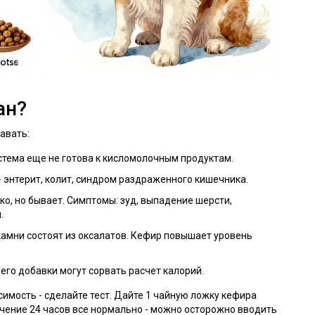
ан?
авать:
стема еще не готова к кисломолочным продуктам.
 энтерит, колит, синдром раздраженного кишечника.
ко, но бывает. Симптомы: зуд, выпадение шерсти,
.
камни состоят из оксалатов. Кефир повышает уровень
 его добавки могут сорвать расчет калорий.
симость - сделайте тест. Дайте 1 чайную ложку кефира
течение 24 часов все нормально - можно осторожно вводить