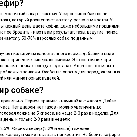
ефир?
ь молочный сахар - лактозу. У взрослых собак после
азы, который расщепляет лактозу, резко снижается. У
 вы каждый день даете кефир, даже небольшими порциями,
 ее бродить - и вот вам результат: газы, вздутие, понос,
тречается у 50-70% взрослых собак, по данным
лучает кальций из качественного корма, добавки в виде
ожет привести к гиперкальциемии. Это состояние, при
х тканях: почках, сосудах, суставах. У щенков это может
проблемы с почками. Особенно опасно для пород, склонных
лей или миниатюрных пуделей.
ир собаке?
 правильно. Первое правило - начинайте с малого. Дайте
 часа. Нет диареи, нет газов - можно увеличить до
оловая ложка на 5 кг веса, не чаще 2-3 раз в неделю. Для
а день, и только 2-3 раза в неделю.
2,5%. Жирный кефир (3,2% и выше) тяжелее
ю железу и может вызвать панкреатит. Не берите кефир с