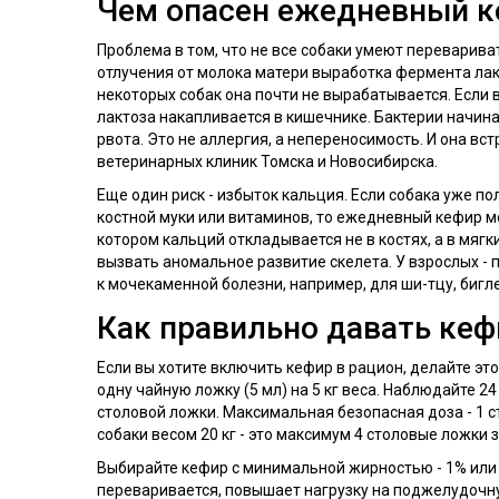
Чем опасен ежедневный к
Проблема в том, что не все собаки умеют перевариват
отлучения от молока матери выработка фермента лакт
некоторых собак она почти не вырабатывается. Если
лактоза накапливается в кишечнике. Бактерии начинают
рвота. Это не аллергия, а непереносимость. И она вс
ветеринарных клиник Томска и Новосибирска.
Еще один риск - избыток кальция. Если собака уже по
костной муки или витаминов, то ежедневный кефир м
котором кальций откладывается не в костях, а в мягки
вызвать аномальное развитие скелета. У взрослых - 
к мочекаменной болезни, например, для ши-тцу, биг
Как правильно давать кеф
Если вы хотите включить кефир в рацион, делайте это
одну чайную ложку (5 мл) на 5 кг веса. Наблюдайте 24
столовой ложки. Максимальная безопасная доза - 1 ст
собаки весом 20 кг - это максимум 4 столовые ложки з
Выбирайте кефир с минимальной жирностью - 1% или 
переваривается, повышает нагрузку на поджелудочну