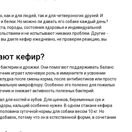
, как и для людей, так и для четвероногих друзей. И
и белки. Но можно ли давать его собаке каждый день?
раста, породы, состояния здоровья и индивидуальной
ольствием и не испытывают никаких проблем. Другие -
и вы даете кефир ежедневно, не проверяя реакцию, вы
ают кефир?
т бактерии и дрожжи. Они помогают поддерживать баланс
шечник играет ключевую роль в иммунитете и усвоении
елудка после смены корма, после антибиотиков или просто
рмальную микрофлору. Особенно это полезно для пожилых
ишечник и снижает активность полезных бактерий.
л для костей и зубов. Для щенков, беременных сук и
адоры, кальций особенно нужен. В одном стакане кефира
 половина суточной нормы для собаки весом 10 кг. Но
добавок, потому что он в естественной форме, в сочетании