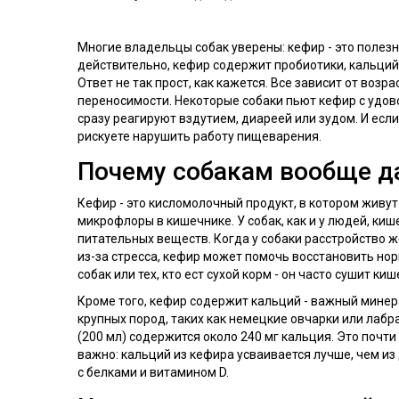
Многие владельцы собак уверены: кефир - это полезно
действительно, кефир содержит пробиотики, кальций 
Ответ не так прост, как кажется. Все зависит от воз
переносимости. Некоторые собаки пьют кефир с удов
сразу реагируют вздутием, диареей или зудом. И есл
рискуете нарушить работу пищеварения.
Почему собакам вообще д
Кефир - это кисломолочный продукт, в котором живу
микрофлоры в кишечнике. У собак, как и у людей, ки
питательных веществ. Когда у собаки расстройство ж
из-за стресса, кефир может помочь восстановить но
собак или тех, кто ест сухой корм - он часто сушит к
Кроме того, кефир содержит кальций - важный минера
крупных пород, таких как немецкие овчарки или лабр
(200 мл) содержится около 240 мг кальция. Это почти
важно: кальций из кефира усваивается лучше, чем из 
с белками и витамином D.