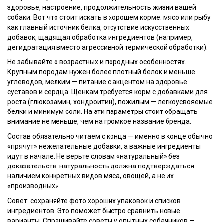
здоровье, настроение, продолжительность жизни вашей
собаки. Вот что стоит искать в хорошем корме: мясо или рыбу
как главный источник белка, отсутствие искусственных
добавок, щадящая обработка ингредиентов (например,
дегидратация вместо агрессивной термической обработки).
Не забывайте о возрастных и породных особенностях.
Крупным породам нужен более плотный белок и меньше
углеводов, мелким — питание с акцентом на здоровье
суставов и сердца. Щенкам требуется корм с добавками для
роста (глюкозамин, хондроитин), пожилым — легкоусвояемые
белки и минимум соли. На эти параметры стоит обращать
внимание не меньше, чем на громкое название бренда.
Состав обязательно читаем с конца — именно в конце обычно
«прячут» нежелательные добавки, а важные ингредиенты
идут в начале. Не верьте словам «натуральный» без
доказательств: натуральность должна подтверждаться
наличием конкретных видов мяса, овощей, а не их
«производных».
Совет: сохраняйте фото хороших упаковок и списков
ингредиентов. Это поможет быстро сравнить новые
варианты. Спрашивайте советы у опытных собачников —