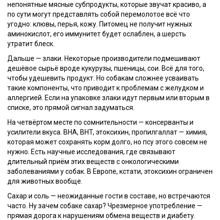
непонятные мясные субпродукты, которые звучат красиво, а
по сути могут представлять собой перемолотое всё что
угодно: клювы, перья, кожу. Питомец не получит нужных
аминокислот, его иммунитет будет ослаблен, а шерсть
утратит блеск.
Дальше — злаки. Некоторые производители подмешивают
дешёвое сырьё вроде кукурузы, пшеницы, сои. Всё для того,
чтобы удешевить продукт. Но собакам сложнее усваивать
такие компоненты, что приводит к проблемам с желудком и
аллергией. Если на упаковке злаки идут первым или вторым в
списке, это прямой сигнал задуматься.
На четвёртом месте по сомнительности — консерванты и
усилители вкуса. BHA, BHT, этоксихин, пропилгаллат — химия,
которая может сохранять корм долго, но псу этого совсем не
нужно. Есть научные исследования, где связывают
длительный приём этих веществ с онкологическими
заболеваниями у собак. В Европе, кстати, этоксихин ограничен
для животных вообще.
Сахар и соль — неожиданные гости в составе, но встречаются
часто. Ну зачем собаке сахар? Чрезмерное употребление —
прямая дорога к нарушениям обмена веществ и диабету.