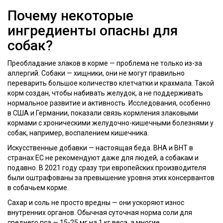
Почему некоторые
ингредиенты опасны для
собак?
Преобладание злаков в корме — проблема не только из-за
аллергий. Собаки — хищники, они не могут правильно
переварить большое количество клетчатки и крахмала. Такой
корм создан, чтобы набивать желудок, а не поддерживать
нормальное развитие и активность. Исследования, особенно
в США и Германии, показали связь кормления злаковыми
кормами с хроническими желудочно-кишечными болезнями у
собак, например, воспалением кишечника.
Искусственные добавки — настоящая беда. BHA и BHT в
странах ЕС не рекомендуют даже для людей, а собакам и
подавно. В 2021 году сразу три европейских производителя
были оштрафованы за превышение уровня этих консервантов
в собачьем корме.
Сахар и соль не просто вредны — они ускоряют износ
внутренних органов. Обычная суточная норма соли для
среднего пса — 15-25 мг на 1 кг веса, а многие