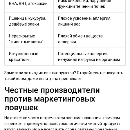
Риск онкологии, нарушение
BHA, BHT, этоксихин
функции печени и почек
Пшеница, кукуруза,
Плохое усвоение, аллергия,
дешёвые злаки
лишний вес
Нераскрытые
Плохой обмен веществ,
"животные жиры"
аллергия
Искусственные
Потенциальные аллергии,
красители
ненужная нагрузка на организм
Заметили хоть один из этих пунктов? Старайтесь не покупать
такой корм, даже если цена привлекает.
Честные производители
против маркетинговых
ловушек
На этикетке часто встречаются звонкие названия: «с мясом
ягнёнка», «премиум-класс», «экологически чистый продукт»…
Круто звучит? Но не всегда эти слова связаны с реальным