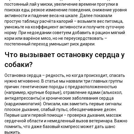
постоянный лай у миски, увеличение времени прогулки в
поисках еды, резкое изменение поведения, снижение уровня
активности и падение веса на шкале. Далее показали
простую таблицу расчёта калорий – возьмите вес питомца,
умножьте на коэффициент активности и получите суточную
норму. При недоедании советуем добавить в рацион мягкий
корм или варёное мясо, но не переусердствовать –
постепенный переход уменьшит риск диареи.
Что вызывает остановку сердца у
собаки?
Остановка сердца – редкость, но когда происходит, спасать
нужно мгновенно. В статье мы назвали три главных группы
причин: генетические породы с предрасположенностью
(например, крупные борзые), отравление ядами (алькохол,
антидепрессанты) и хронические заболевания сердца
(кардиомиопатия). Описали, как заметить первые сигналы:
плоское дыхание, слабый пульс, обесцвечивание десен.
Первые шаги первой помощи – проверка дыхания, массаж
сердечной области и немедленный вызов ветеринара. Важно
помнить, что даже базовый компресс может дать шанс
выжить.