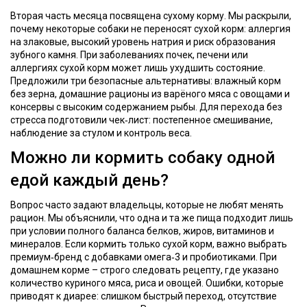
Вторая часть месяца посвящена сухому корму. Мы раскрыли,
почему некоторые собаки не переносят сухой корм: аллергия
на злаковые, высокий уровень натрия и риск образования
зубного камня. При заболеваниях почек, печени или
аллергиях сухой корм может лишь ухудшить состояние.
Предложили три безопасные альтернативы: влажный корм
без зерна, домашние рационы из варёного мяса с овощами и
консервы с высоким содержанием рыбы. Для перехода без
стресса подготовили чек‑лист: постепенное смешивание,
наблюдение за стулом и контроль веса.
Можно ли кормить собаку одной
едой каждый день?
Вопрос часто задают владельцы, которые не любят менять
рацион. Мы объяснили, что одна и та же пища подходит лишь
при условии полного баланса белков, жиров, витаминов и
минералов. Если кормить только сухой корм, важно выбрать
премиум‑бренд с добавками омега‑3 и пробиотиками. При
домашнем корме – строго следовать рецепту, где указано
количество куриного мяса, риса и овощей. Ошибки, которые
приводят к диарее: слишком быстрый переход, отсутствие